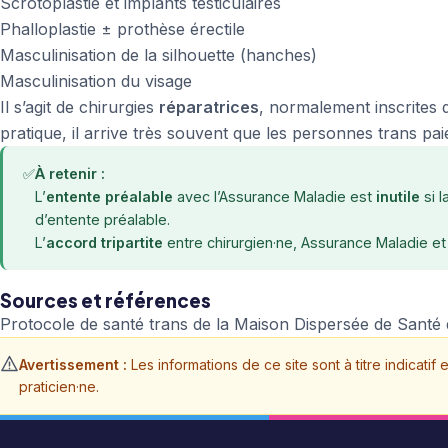
Scrotoplastie et implants testiculaires
Phalloplastie ± prothèse érectile
Masculinisation de la silhouette (hanches)
Masculinisation du visage
Il s’agit de chirurgies
réparatrices
, normalement inscrites d
pratique, il arrive très souvent que les personnes trans p
✅
À retenir :
L’
entente préalable
avec l’Assurance Maladie est
inutile
si 
d’entente préalable.
L’
accord tripartite
entre chirurgien·ne, Assurance Maladie e
Sources et références
Protocole de santé trans de la Maison Dispersée de Santé d
Avertissement :
Les informations de ce site sont à titre indicati
praticien·ne.