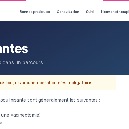
Bonnes pratiques
Consultation
Suivi
Hormonothérap
antes
es dans un parcours
austive, et
aucune opération n’est obligatoire
.
sculinisante sont généralement les suivantes :
s une vaginectomie)
ie