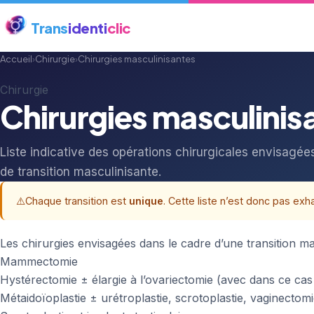
Trans
identi
clic
Accueil
›
Chirurgie
›
Chirurgies masculinisantes
Chirurgie
Chirurgies masculinis
Liste indicative des opérations chirurgicales envisagé
de transition masculinisante.
⚠️
Chaque transition est
unique
. Cette liste n’est donc pas exh
Les chirurgies envisagées dans le cadre d’une transition ma
Mammectomie
Hystérectomie ± élargie à l’ovariectomie (avec dans ce ca
Métaidoïoplastie ± urétroplastie, scrotoplastie, vaginectom