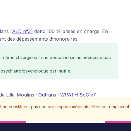
ans l’
ALD n°31
donc 100 % prises en charge. En
aient des dépassements d’honoraires.
la même chirurgie sur une personne cis ne nécessite pas
t psychiatre/psychologue est
inutile
.
e Lille-Moulins ·
Outrans
·
WPATH SoC v7
.
f et ne constituent pas une prescription médicale. Elles ne remplacen